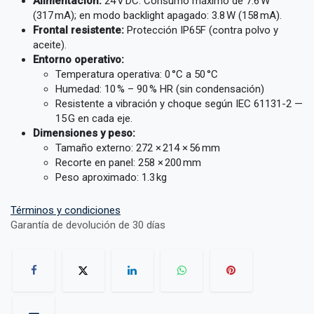
Alimentación:
24 V DC. Consumo máximo de 7.6 W
(317 mA); en modo backlight apagado: 3.8 W (158 mA).
Frontal resistente:
Protección IP65F (contra polvo y
aceite).
Entorno operativo:
Temperatura operativa: 0 °C a 50 °C
Humedad: 10 % – 90 % HR (sin condensación)
Resistente a vibración y choque según IEC 61131-2 —
15 G en cada eje.
Dimensiones y peso:
Tamaño externo: 272 × 214 × 56 mm
Recorte en panel: 258 × 200 mm
Peso aproximado: 1.3 kg
Términos y condiciones
Garantía de devolución de 30 días