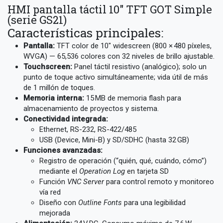
HMI pantalla táctil 10″ TFT GOT Simple
(serie GS21)
Características principales:
Pantalla:
TFT color de 10″ widescreen (800 × 480 píxeles,
WVGA) — 65,536 colores con 32 niveles de brillo ajustable.
Touchscreen:
Panel táctil resistivo (analógico); solo un
punto de toque activo simultáneamente; vida útil de más
de 1 millón de toques.
Memoria interna:
15 MB de memoria flash para
almacenamiento de proyectos y sistema.
Conectividad integrada:
Ethernet, RS-232, RS-422/485
USB (Device, Mini-B) y SD/SDHC (hasta 32 GB)
Funciones avanzadas:
Registro de operación (“quién, qué, cuándo, cómo”)
mediante el
Operation Log
en tarjeta SD
Función
VNC Server
para control remoto y monitoreo
vía red
Diseño con
Outline Fonts
para una legibilidad
mejorada