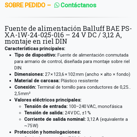
SOBRE PEDIDO –
Contáctanos
Fuente de alimentación Balluff BAE PS-
XA-1W-24-025-016 – 24 V DC / 3,12 A,
montaje en riel DIN
Características principales:
Tipo de dispositivo:
Fuente de alimentación conmutada
para armario de control, diseñada para montaje sobre riel
DIN.
Dimensiones:
27 × 123,6 × 102 mm (ancho × alto × fondo)
Material de carcasa:
Plástico resistente
Conexión:
Terminal de tornillo para conductores de 0,25…
2,5 mm²
Valores eléctricos principales:
Tensión de entrada:
100–240 VAC, monofásica
Tensión de salida:
24 V DC, ±1 %
Corriente de salida nominal:
3,12 A (equivalente a
~75 W)
Protección y homologaciones: