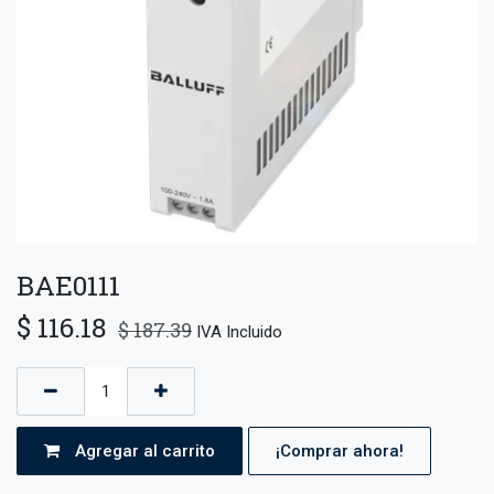
BAE0111
$
116.18
$
187.39
IVA Incluido
Agregar al carrito
¡Comprar ahora!