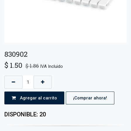
830902
$
1.50
$
1.86
IVA Incluido
Agregar al carrito
¡Comprar ahora!
DISPONIBLE: 20