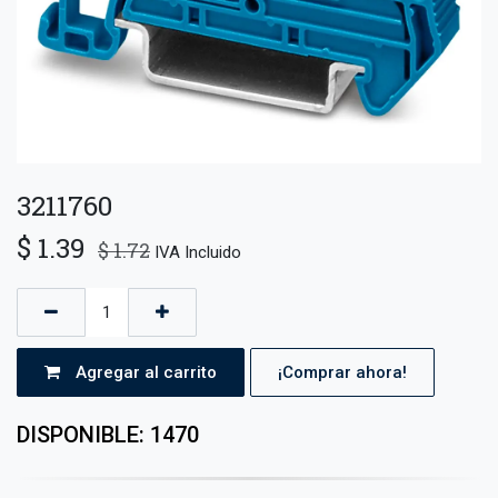
3211760
$
1.39
$
1.72
IVA Incluido
Agregar al carrito
¡Comprar ahora!
DISPONIBLE: 1470