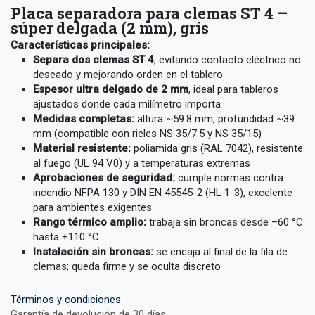
Placa separadora para clemas ST 4 –
súper delgada (2 mm), gris
Características principales:
Separa dos clemas ST 4
, evitando contacto eléctrico no
deseado y mejorando orden en el tablero
Espesor ultra delgado de 2 mm
, ideal para tableros
ajustados donde cada milímetro importa
Medidas completas:
altura ~59.8 mm, profundidad ~39
mm (compatible con rieles NS 35/7.5 y NS 35/15)
Material resistente:
poliamida gris (RAL 7042), resistente
al fuego (UL 94 V0) y a temperaturas extremas
Aprobaciones de seguridad:
cumple normas contra
incendio NFPA 130 y DIN EN 45545-2 (HL 1-3), excelente
para ambientes exigentes
Rango térmico amplio:
trabaja sin broncas desde –60 °C
hasta +110 °C
Instalación sin broncas:
se encaja al final de la fila de
clemas; queda firme y se oculta discreto
Términos y condiciones
Garantía de devolución de 30 días