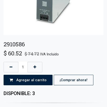
2910586
$
60.52
$
74.72
IVA Incluido
Agregar al carrito
¡Comprar ahora!
DISPONIBLE: 3