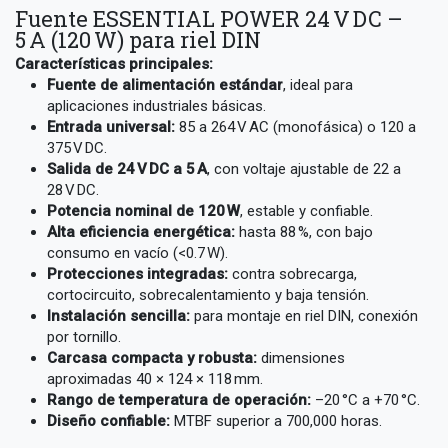
Fuente ESSENTIAL POWER 24 V DC –
5 A (120 W) para riel DIN
Características principales:
Fuente de alimentación estándar
, ideal para
aplicaciones industriales básicas.
Entrada universal:
85 a 264 V AC (monofásica) o 120 a
375 V DC.
Salida de 24 V DC a 5 A
, con voltaje ajustable de 22 a
28 V DC.
Potencia nominal de 120 W
, estable y confiable.
Alta eficiencia energética:
hasta 88 %, con bajo
consumo en vacío (<0.7 W).
Protecciones integradas:
contra sobrecarga,
cortocircuito, sobrecalentamiento y baja tensión.
Instalación sencilla:
para montaje en riel DIN, conexión
por tornillo.
Carcasa compacta y robusta:
dimensiones
aproximadas 40 × 124 × 118 mm.
Rango de temperatura de operación:
–20 °C a +70 °C.
Diseño confiable:
MTBF superior a 700,000 horas.