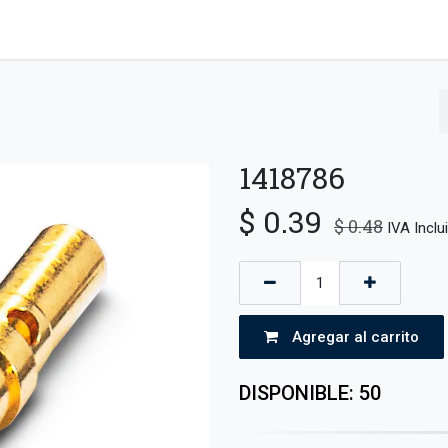
ctos/Marcas
Robots
Automatización
Empresa
Cursos
1418786
$
0.39
$
0.48
IVA Inclu
Agregar al carrito
DISPONIBLE: 50