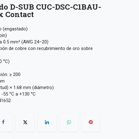
ado D-SUB CUC-DSC-C1BAU-
x Contact
o (engastado)
pin)
2 a 0.5 mm² (AWG 24–20)
ación de cobre con recubrimiento de oro sobre
0 °C)
ción: ≥ 200
 mm
tud) × 1.68 mm (diámetro)
 -55 °C a +130 °C
41652