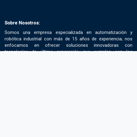
Sobre Nosotros:
Somos una empresa especializada en automatización y
robótica industrial con más de 15 años de experiencia; nos
enfocamos en ofrecer soluciones innovadoras con
tecnologías de última generación que cumplen con los
estándares más altos de calidad.
Redes Sociales:
Todos los días, una solución en Automatización
Copyright © AMATS ELECTRIC SA DE CV