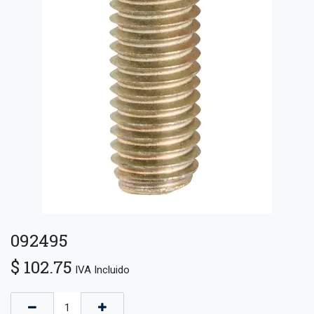
092495
$
102.75
IVA Incluido